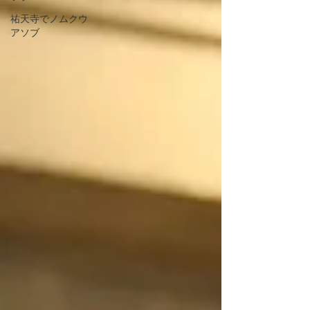
祐天寺でノムクウ
アソブ