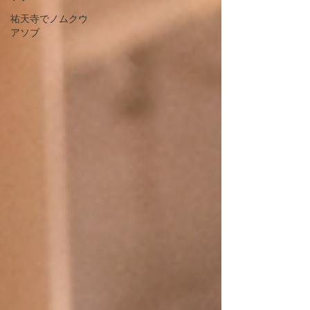
祐天寺でノムクウ
アソブ