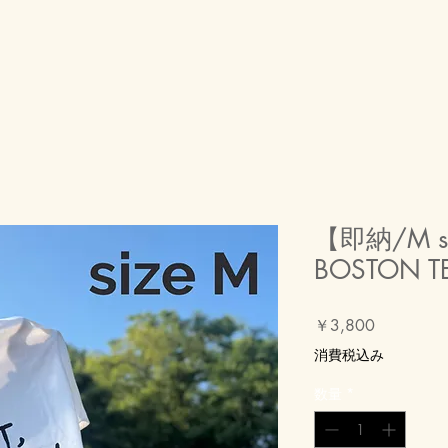
【即納/M siz
BOSTON T
価
￥3,800
格
消費税込み
数量
*