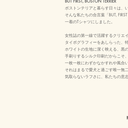
BUT FIRST, BOSTON TERRIER
ボストンテリアと暮らす日々は、
そんな私たちの合言葉「BUT, FIRST 
一着のTシャツにしました。
女性誌の第一線で活躍するクリエイター
タイポグラフィーをあしらった、
ホワイトの生地に潔く映える、黒
手刷りするシルク印刷だからこそ
一枚一枚にわずかなかすれや風合
それはまるで愛犬と過ごす唯一無
気取らないラフさに、私たちの意