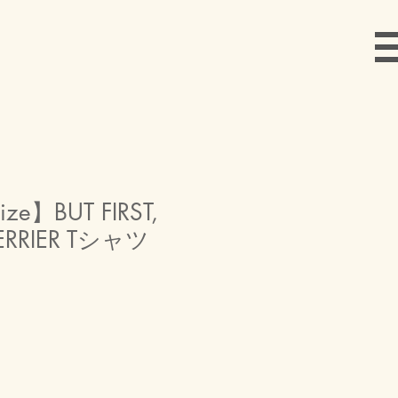
e】BUT FIRST,
ERRIER Tシャツ