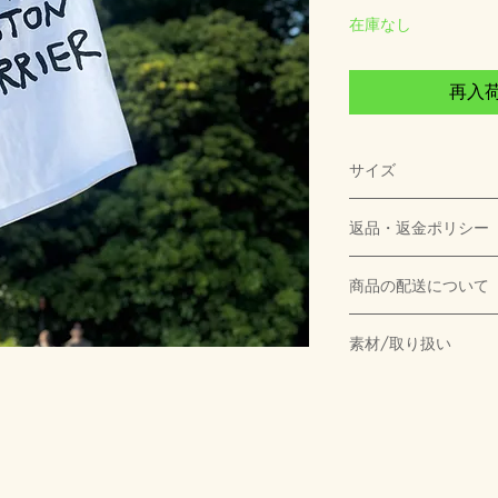
在庫なし
再入
サイズ
画像にサイズ一覧を
返品・返金ポリシー
お客様のご都合に
商品の配送について
おりません。不良
【送料について下記
換とさせていただ
素材/取り扱い
下記送料が自動的に
Tシャツ1枚につき送
■素材
複数枚ご注文いただ
綿100％
ます。
※ハンカチ、犬服、