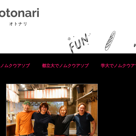
otonari
オトナリ
ノムクウアソブ
都立大でノムクウアソブ
学大でノムクウア