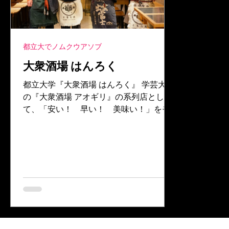
都立大でノムクウアソブ
大衆酒場 はんろく
都立大学『大衆酒場 はんろく』 学芸大学
の『大衆酒場 アオギリ』の系列店とし
て、「安い！ 早い！ 美味い！」をモ
ットーに、2018年4月に開店した、都立
大学の『大衆酒場 はんろく』。居酒屋不
毛地帯でもファンを獲得し続ける、彼ら
の“おもてなし”の原動力を探ります。...