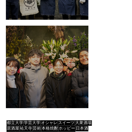
大衆酒場 アオギリ
Elzéard（エルゼアール）
都立大学
学芸大学
オシャレ
スイーツ
大衆酒場
居酒屋
祐天寺
芸術
本格焼酎
ホッピー
日本酒