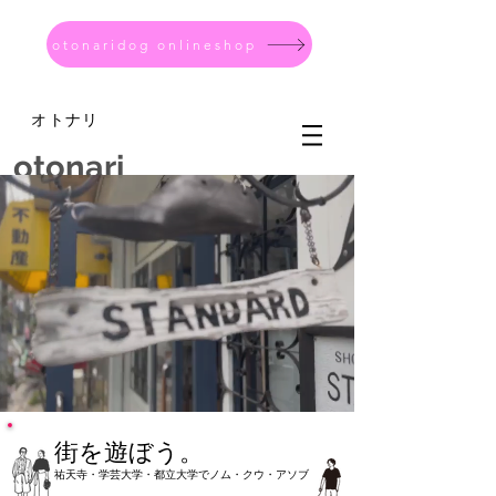
otonaridog onlineshop
オトナリ
otonari
​街を遊ぼう。
祐天寺・学芸大学・都立大学でノム・クウ・アソブ