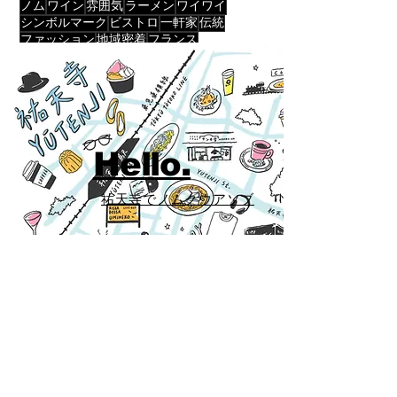
ノム
ワイン
雰囲気
ラーメン
ワイワイ
シンボルマーク
ビストロ
一軒家
伝統
ファッション
地域密着
フランス
Hello.
祐天寺でノムクウアソブ