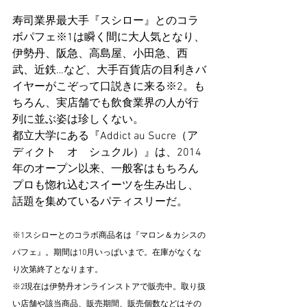
寿司業界最大手『スシロー』とのコラ
ボパフェ※1は瞬く間に大人気となり、
伊勢丹、阪急、高島屋、小田急、西
武、近鉄…など、大手百貨店の目利きバ
イヤーがこぞって口説きに来る※2。も
ちろん、実店舗でも飲食業界の人が行
列に並ぶ姿は珍しくない。
都立大学にある『Addict au Sucre（ア
ディクト　オ　シュクル）』は、2014
年のオープン以来、一般客はもちろん
プロも惚れ込むスイーツを生み出し、
話題を集めているパティスリーだ。
※1スシローとのコラボ商品名は『マロン＆カシスの
パフェ』。期間は10月いっぱいまで。在庫がなくな
り次第終了となります。
※2現在は伊勢丹オンラインストアで販売中。取り扱
い店舗や該当商品、販売期間、販売個数などはその