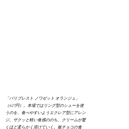
「パリブレスト ノワゼット オランジュ」
（627円）。本場ではリング型のシューを使
うのを、食べやすいようエクレア型にアレン
ジ。ザクッと軽い食感ののち、クリームが驚
くほど柔らかく溶けていく。板チョコの食