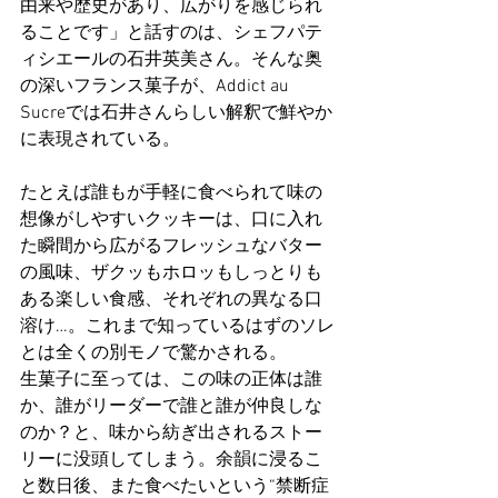
由来や歴史があり、広がりを感じられ
ることです」と話すのは、シェフパテ
ィシエールの石井英美さん。そんな奥
の深いフランス菓子が、Addict au 
Sucreでは石井さんらしい解釈で鮮やか
に表現されている。
たとえば誰もが手軽に食べられて味の
想像がしやすいクッキーは、口に入れ
た瞬間から広がるフレッシュなバター
の風味、ザクッもホロッもしっとりも
ある楽しい食感、それぞれの異なる口
溶け…。これまで知っているはずのソレ
とは全くの別モノで驚かされる。
生菓子に至っては、この味の正体は誰
か、誰がリーダーで誰と誰が仲良しな
のか？と、味から紡ぎ出されるストー
リーに没頭してしまう。余韻に浸るこ
と数日後、また食べたいという“禁断症