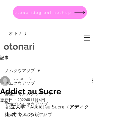
otonaridog onlineshop
オトナリ
otonari
記事
ノムクウアソブ
otonari info
ノムクウアソブ
Addict au Sucre
都立大でノムクウアソブ
更新日：
2022年11月6日
学大でノムクウアソブ
都立大学『Addict au Sucre（アディク
ト オ シュクル）』
祐天寺でノムクウアソブ