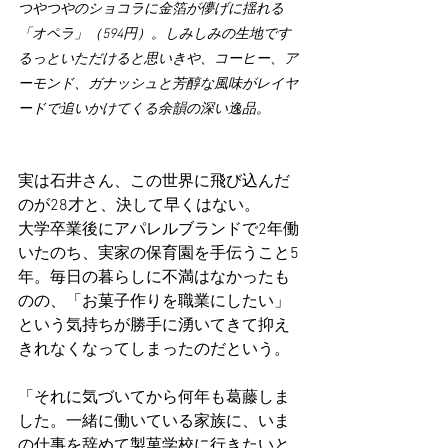
つやつやのショコラに金箔が儚げに揺れる
「オペラ」（594円）。しみしみの生地です
るっといただけると思いきや、コーヒー、ア
ーモンド、ガナッシュと芳醇な風味がレイヤ
ードで追いかけてくる余韻の深い逸品。
実は石井さん、この世界に飛び込んだ
のが28才と、決して早くはない。
大学卒業後にアパレルブランドで2年働
いたのち、実家の保育園を手伝うこと5
年。
毎日の暮らしに不満はなかったも
のの、「お菓子作りを職業にしたい」
という気持ちが勝手に湧いてきて抑え
きれなくなってしまったのだという。
「それに気づいてから何年も葛藤しま
した。一緒に働いている家族に、いま
の仕事を辞めて製菓学校に行きたいと